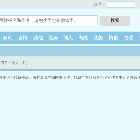
账号：
科幻
言情
其他
经典
同人
高辣
耽美
情欲
古耽
十四章：有人（H）
有小说为转载作品，所有章节均由网友上传，转载至本站只是为了宣传本书让更多读