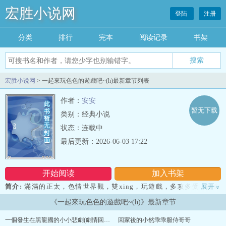
宏胜小说网
登陆
注册
分类
排行
完本
阅读记录
书架
宏胜小说网
> 一起來玩色色的遊戲吧~(h)最新章节列表
作者：
安安
暂无下载
类别：经典小说
状态：连载中
最后更新：2026-06-03 17:22
开始阅读
加入书架
简介:
滿滿的正太，色情世界觀，雙xing，玩遊戲，多攻多受，微劇
展开
»
情，沒有肌rou，互攻，校園，兄弟戀童萬歲。作者的話:真的很歡迎
《一起來玩色色的遊戲吧~(h)》最新章节
在下面留言歐，文筆不好就不用說了，我自己知道，細節請大家自行
腦補。冬眠型寫手。...
一個發生在黑龍國的小小悲劇(劇情回黑暗慎入)
回家後的小然乖乖服侍哥哥