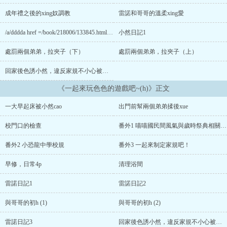
成年禮之後的xing奴調教
雷諾和哥哥的溫柔xing愛
/a/dddda href =/book/218006/133845.html健康檢查
小然日記1
處罰兩個弟弟，拉夾子（下）
處罰兩個弟弟，拉夾子（上）
回家後色誘小然，違反家規不小心被發現（下）
《一起來玩色色的遊戲吧~(h)》正文
一大早起床被小然cao
出門前幫兩個弟弟揉後xue
校門口的檢查
番外1 喵喵國民間風氣與歲時祭典相關文獻1（男版）
番外2 小恐龍中學校規
番外3 一起來制定家規吧！
早修，日常4p
清理浴間
雷諾日記1
雷諾日記2
與哥哥的初h (1)
與哥哥的初h (2)
雷諾日記3
回家後色誘小然，違反家規不小心被發現（上）