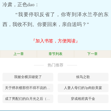
冷肃，正色dao：
“我要停职反省了，你寄到泽水兰亭的东
西，我收不到。你要回来，亲自送吗？”
『加入书签，方便阅读』
上一章
章节列表
下一章
热门推荐
我被全横滨碰瓷了
候鸟之歌
关于绣衣楼那些不得不说的秘闻
人妻人母们的3p肉欲美宴
成了男配们的白月光之后（穿书）
穿成相府真千金