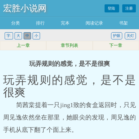
宏胜小说网
登陆
注册
分类
排行
完本
阅读记录
书架
字:
大
中
小
护眼
关灯
上一章
章节列表
下一章
玩弄规则的感觉，是不是很爽
玩弄规则的感觉，是不是
很爽
简茜棠提着一只jing1致的食盒返回时，只见
周见逸依然坐在那里，她眼尖的发现，周见逸的
手机从底下翻了个面上来。