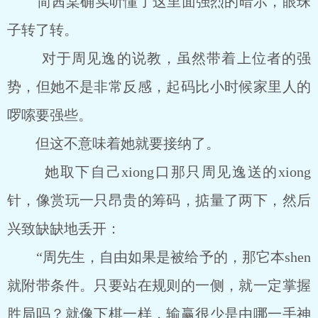
简茜棠确实听懂了这里面强烈的暗示，眼珠
子转了转。
对于周见逸的说教，虽然带着上位者的强
势，但她不是非常反感，起码比小时候家里人的
啰嗦要强些。
但这不意味着她就要接纳了。
她取下自己xiong口那只周见逸送的xiong
针，像赏玩一只昂贵的筹码，掂量了两下，然后
兴致缺缺地丢开：
“周先生，自由如果是被给予的，那它本shen
就附带条件。只要站在规则的一侧，就一定掌握
胜局吗？就像下棋一样，输赢很少是由哪一手神