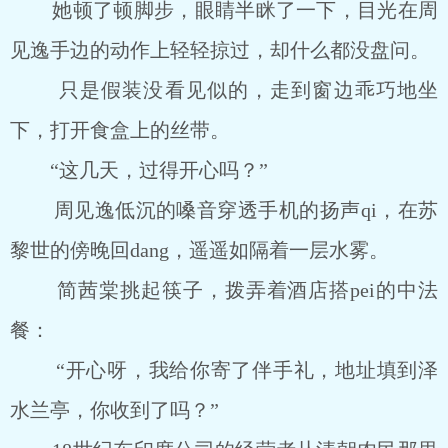
她顿了顿脚步，眼睛半眯了一下，目光在周
见逸手边的动作上轻轻掠过，却什么都没盘问。
只是假装没看见似的，走到窗边乖巧地坐
下，打开食盒上的丝带。
“这几天，过得开心吗？”
周见逸低沉的嗓音穿透手机的扬声qi，在苏
黎世的傍晚回dang，遥遥如隔着一层水雾。
简茜棠挑起筷子，拨弄着酒店搭pei的中法
餐：
“开心呀，我给你寄了伴手礼，地址填到泽
水兰亭，你收到了吗？”