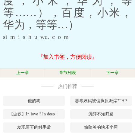
度，小米，华为，等
等……），百度，小米，
华为，等等…）
si m i s h u wu. c o m
『加入书签，方便阅读』
上一章
章节列表
下一章
热门推荐
他的狗
恶毒姨妈被偏执反派爆艹HP
【虫铁】In love？In deep！
沉醉不知归路
发现哥哥的触手后
简隋英的快乐小屋