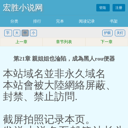
宏胜小说网
登陆
注册
分类
排行
完本
阅读记录
书架
字:
大
中
小
护眼
关灯
上一章
章节列表
下一章
第21章 親姐姐也淪陷，成為黑人rou便器
本站域名並非永久域名
本站會被大陸網絡屏蔽、
封禁、禁止訪問.
截屏拍照记录本页。