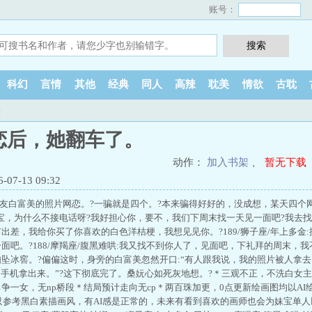
账号：
科幻
言情
其他
经典
同人
高辣
耽美
情欲
古耽
表
恋后，她翻车了。
动作：
加入书架
、
暂无下载
7-13 09:32
室友白富美的照片网恋。?一骗就是四个。?本来骗得好好的，没成想，某天四个网
:宝宝，为什么不接电话呀?我好担心你，要不，我们下周末找一天见一面吧?我去找你
出差，我给你买了你喜欢的白色洋桔梗，我想见见你。?189/狮子座/年上多金
面吧。?188/摩羯座/腹黑难哄:我又找不到你人了，见面吧，下礼拜的周末，
坠冰窖。?偏偏这时，身旁的白富美忽然开口:“有人跟我说，我的照片被人拿去
，手机拿出来。”?这下彻底完了。桑妧心如死灰地想。?＊三观不正，不洗白女
争一女，无np桥段＊结局预计走向无cp＊两百珠加更，0点更新绘画图均以A
，只参考黑白素描画风，有AI感是正常的，未来有看到喜欢的画师也会为妹宝单人