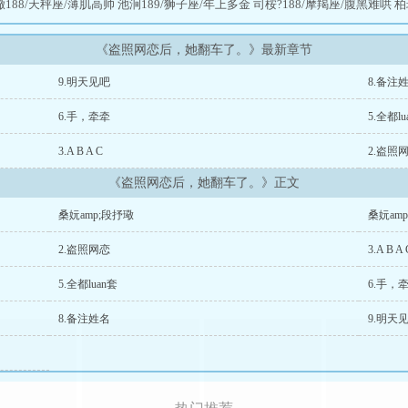
璥188/天秤座/薄肌高帅 池涧189/狮子座/年上多金 司桉?188/摩羯座/腹黑难哄 
《盗照网恋后，她翻车了。》最新章节
9.明天见吧
8.备注
6.手，牵牵
5.全都lu
3.A B A C
2.盗照
《盗照网恋后，她翻车了。》正文
桑妧amp;段抒璥
桑妧am
2.盗照网恋
3.A B A 
5.全都luan套
6.手，
8.备注姓名
9.明天