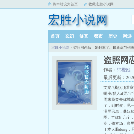
将本站设为首页
收藏宏胜小说网
宏胜小说网
首页
玄幻
修真
都市
历史
网游
宏胜小说网
> 盗照网恋后，她翻车了。最新章节列
盗照网
作者：
绵橙她
最后更新：2026-0
文案:?桑妧顶着
蝎座/黏人ai哭
周末我要去你城市
了，到时候，见一
满屏讯息，桑妧如
圈。?“你们几个
竞，修罗场，多男
于本人脑dong