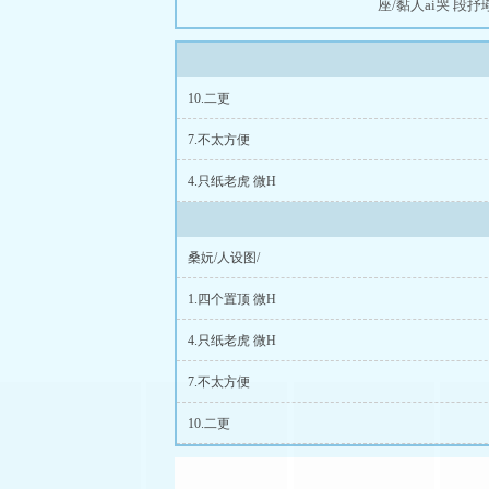
座/黏人ai哭 段抒
10.二更
7.不太方便
4.只纸老虎 微H
桑妧/人设图/
1.四个置顶 微H
4.只纸老虎 微H
7.不太方便
10.二更