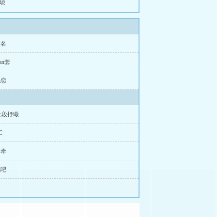
柏琰
姓名
an套
网恋
p;段抒璥
C
牵牵
见吧