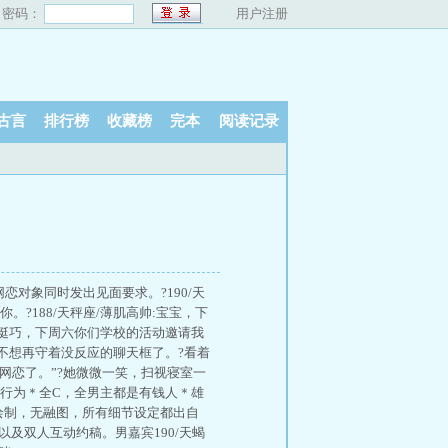
密码：
用户注册
古言
排行榜
收藏榜
完本
阅读记录
恋对象同时发出见面要求。?190/天
。?188/天秤座/薄肌高帅:宝宝，下
:挺巧，下周六你们学校的活动邀请我
我不想再守着没反应的聊天框了。?看着
网恋了。”?她微微一笑，扫视寝室一
主行为＊全C，全男主都是有钱人＊雄
I绘制，无融图，所有细节设定都出自
以及双人互动约稿。男嘉宾190/天蝎