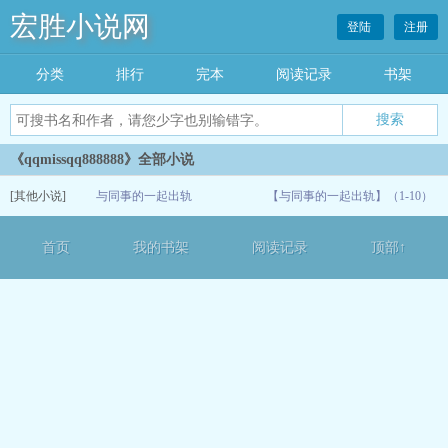
宏胜小说网
登陆
注册
分类
排行
完本
阅读记录
书架
《qqmissqq888888》全部小说
[其他小说]
与同事的一起出轨
【与同事的一起出轨】（1-10）
06-03
首页
我的书架
阅读记录
顶部↑