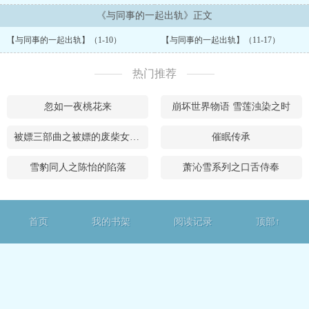
《与同事的一起出轨》正文
【与同事的一起出轨】（1-10）
【与同事的一起出轨】（11-17）
热门推荐
忽如一夜桃花来
崩坏世界物语 雪莲浊染之时
被嫖三部曲之被嫖的废柴女帝（全）
催眠传承
雪豹同人之陈怡的陷落
萧沁雪系列之口舌侍奉
首页
我的书架
阅读记录
顶部↑